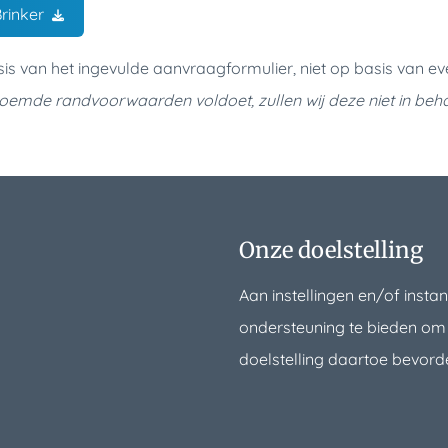
rinker
is van het ingevulde aanvraagformulier, niet op basis van e
oemde randvoorwaarden voldoet, zullen wij deze niet in beh
Onze doelstelling
Aan instellingen en/of instan
ondersteuning te bieden om 
doelstelling daartoe bevorder