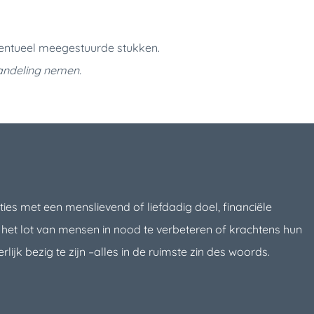
ventueel meegestuurde stukken.
andeling nemen.
ties met een menslievend of liefdadig doel, financiële
het lot van mensen in nood te verbeteren of krachtens hun
lijk bezig te zijn –alles in de ruimste zin des woords.