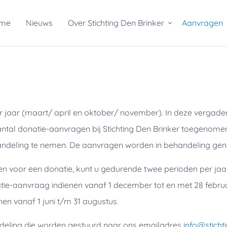
me
Nieuws
Over Stichting Den Brinker
Aanvragen
r jaar (maart/ april en oktober/ november). In deze vergad
aantal donatie-aanvragen bij Stichting Den Brinker toegenom
ndeling te nemen. De aanvragen worden in behandeling ge
n voor een donatie, kunt u gedurende twee perioden per jaa
tie-aanvraag indienen vanaf 1 december tot en met 28 febru
n vanaf 1 juni t/m 31 augustus.
deling die worden gestuurd naar ons emailadres
info@sticht