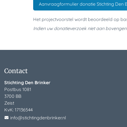
Aanvraagformulier donatie Stichting Den B
Het projectvoorstel wordt beoordeeld op bas
Indien uw donatieverzoek niet aan bovengen
Contact
Stichting Den Brinker
Postbus 1081
3700 BB
Zeist
KvK:
17136544
info@stichtingdenbrinker.nl